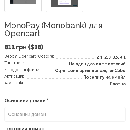
MonoPay (Monobank) для
Opencart
811 грн ($18)
Версія Opencart/Ocstore:
2.1, 2.3, 3.x, 4.1
Тип ліцензії:
На один домен + тестовий
Закодовані файли:
Один файл адмінпанелі, IonCube
Активація:
По запиту на емейл
Адаптація:
Платно
Основний домен
Тестовий домен