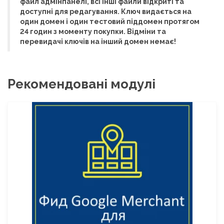
файл адмінпанелі, всі інші файли відкриті та
доступні для редагування. Ключ видається на
один домен і один тестовий піддомен протягом
24 годин з моменту покупки. Відміни та
перевидачі ключів на інший домен немає!
Рекомендовані модулі