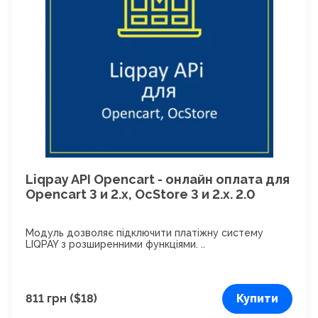
Liqpay API Opencart - онлайн оплата для
Opencart 3 и 2.x, OcStore 3 и 2.х. 2.0
Модуль дозволяє підключити платіжну систему
LIQPAY з розширенними функціями. ..
811 грн ($18)
Купити