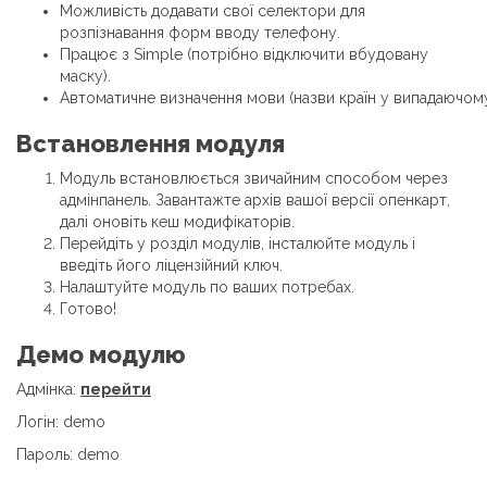
Можливість додавати свої селектори для
розпізнавання форм вводу телефону.
Працює з Simple (потрібно відключити вбудовану
маску).
Автоматичне визначення мови (назви країн у випадаючому
Встановлення модуля
Модуль встановлюється звичайним способом через
адмінпанель. Завантажте архів вашої версії опенкарт,
далі оновіть кеш модифікаторів.
Перейдіть у розділ модулів, інсталюйте модуль і
введіть його ліцензійний ключ.
Налаштуйте модуль по ваших потребах.
Готово!
Демо модулю
Адмінка:
перейти
Логін: demo
Пароль: demo