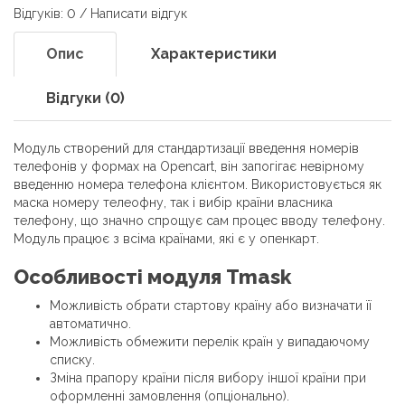
Відгуків: 0
/
Написати відгук
Опис
Характеристики
Відгуки (0)
Модуль створений для стандартизації введення номерів
телефонів у формах на Opencart, він запогігає невірному
введенню номера телефона клієнтом. Використовується як
маска номеру телеофну, так і вибір країни власника
телефону, що значно спрощує сам процес вводу телефону.
Модуль працює з всіма країнами, які є у опенкарт.
Особливості модуля Tmask
Можливість обрати стартову країну або визначати її
автоматично.
Можливість обмежити перелік країн у випадаючому
списку.
Зміна прапору країни після вибору іншої країни при
оформленні замовлення (опціонально).