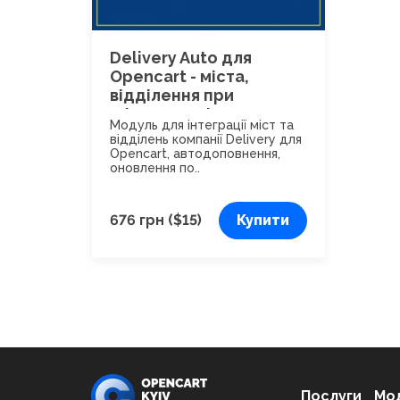
Delivery Auto для
Opencart - міста,
відділення при
оформленні
Модуль для інтеграції міст та
замовлення 1.0.0
відділень компанії Delivery для
Opencart, автодоповнення,
оновлення по..
676 грн ($15)
Купити
Послуги
Мод