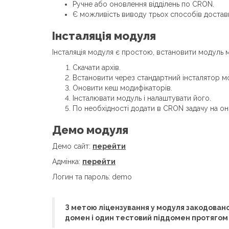
Ручне або оновлення відділень по CRON.
Є можливість виводу трьох способів доставк
Інсталяція модуля
Інсталяція модуля є простою, встановити модуль 
Скачати архів.
Встановити через стандартний інсталятор мо
Оновити кеш модифікаторів.
Інсталювати модуль і налаштувати його.
По необхідності додати в CRON задачу на он
Демо модуля
Демо сайт:
перейти
Адмінка:
перейти
Логин та пароль: demo
З метою ліцензування у модуля закодовано 
домен і один тестовий піддомен протягом 