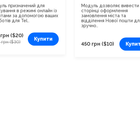
tore
3.x
ль призначений для
Модуль дозволяє вивести
кування в режимі онлайн із
сторінці оформлення
нтами за допомогою ваших
замовлення міста та
ботів для Tel..
відділення Нової пошти дл
зручно..
 грн ($20)
Купити
1 грн ($30)
450 грн ($10)
Купи