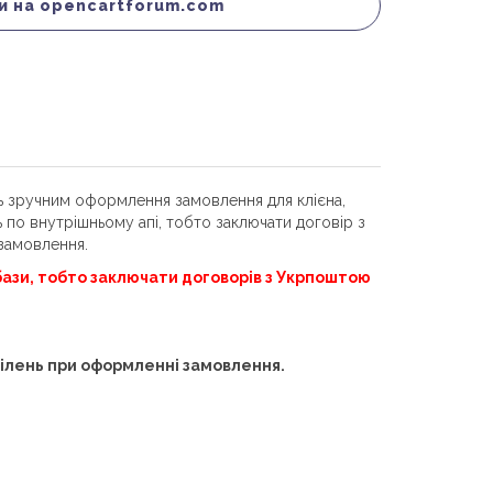
и на opencartforum.com
ь зручним оформлення замовлення для клієна,
 по внутрішньому апі, тобто заключати договір з
замовлення.
 бази, тобто заключати договорів з Укрпоштою
дділень при оформленні замовлення.