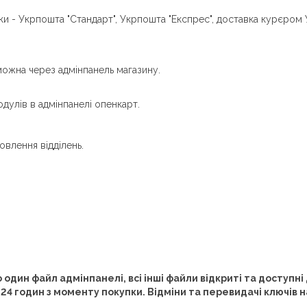
и - Укрпошта "Стандарт", Укрпошта "Експрес", доставка курєром
можна через адмінпанель магазину.
дулів в адмінпанелі опенкарт.
овлення відділень.
один файл адмінпанелі, всі інші файли відкриті та доступн
24 годин з моменту покупки. Відміни та перевидачі ключів 