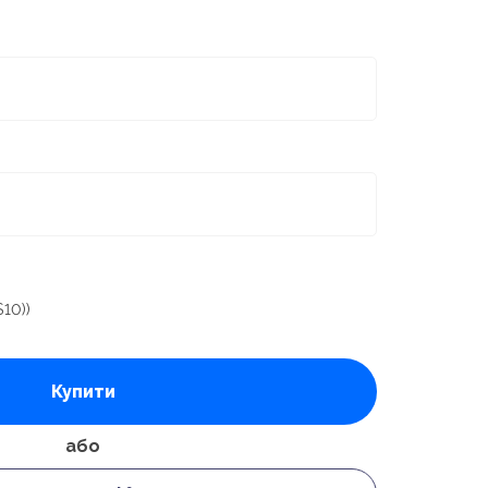
$10))
Купити
або