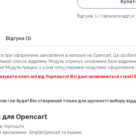
Купит
Відгуків: 1
/
Написати відгук
Відгуки (1)
и при оформленні замовлення в магазині на Opencart. Це зробит
альний список відділень. Модуль отримує оновлення бази відділень
би! Модуль працює з усіма попуулярними модулями оформлення 
мувати ключ апі від Укрпошти! Всі дані оновлюються з моєї
ок і не буде! Він створений тільки для зручності вибору ві
 для Opencart
ід Укрпошти.
замовлення, SimpleOpencart та іншими.