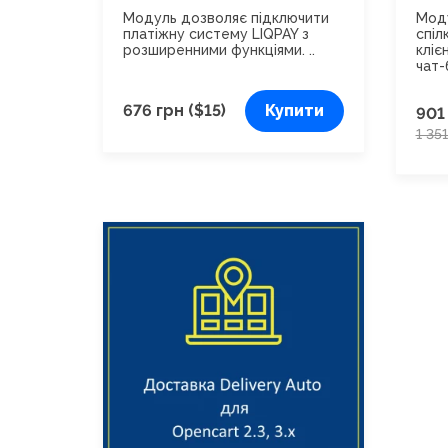
OcStore 3 и 2.х. 2.0
Ocs
Модуль дозволяє підключити
Моду
платіжну систему LIQPAY з
спіл
розширенними функціями. ..
кліє
чат-
676 грн ($15)
Купити
901
1 35