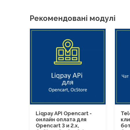
Рекомендовані модулі
Liqpay API Opencart -
Tel
онлайн оплата для
кли
Opencart 3 и 2.x,
бот