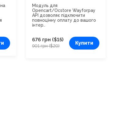
 на
Модуль для
Opencart/Ocstore Wayforpay
API дозволяє підключити
я
повноцінну оплату до вашого
інтер..
676 грн ($15)
ти
Купити
901 грн ($20)