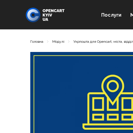
Послуги
Головна
Модулі
Укрпошта для Opencart, міста, відд