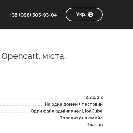
Укр.
+38 (096) 505-93-04
Opencart, міста,
2.3.x, 3.x
На один домен + тестовий
Один файл адмінпанелі, IonCube
По запиту на емейл
Платно