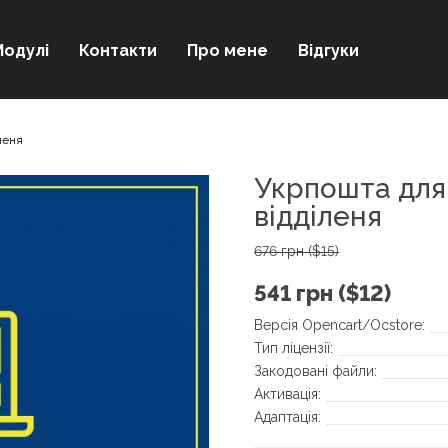
Модулі
Контакти
Про мене
Відгуки
іленя
Укрпошта для 
відділеня
676 грн ($15)
541 грн ($12)
Версія Opencart/Ocstore:
Тип ліцензії:
Закодовані файли:
Активація:
Адаптація: